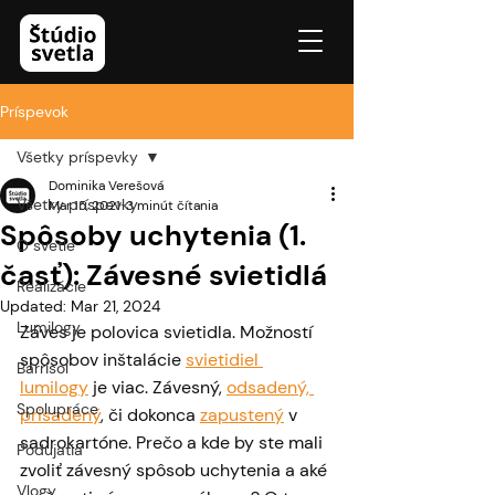
Príspevok
Všetky príspevky
Dominika Verešová
Všetky príspevky
Mar 15, 2021
3 minút čítania
Spôsoby uchytenia (1.
O svetle
časť): Závesné svietidlá
Realizácie
Updated:
Mar 21, 2024
Lumilogy
Záves je polovica svietidla. Možností 
spôsobov inštalácie 
svietidiel 
Barrisol
lumilogy
 je viac. Závesný, 
odsadený, 
Spolupráce
prisadený
, či dokonca 
zapustený
 v 
sadrokartóne. Prečo a kde by ste mali 
Podujatia
zvoliť závesný spôsob uchytenia a aké 
Vlogy