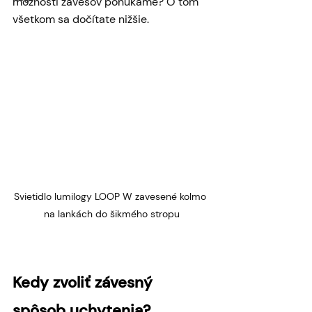
možnosti závesov ponúkame? O tom 
všetkom sa dočítate nižšie.
Svietidlo lumilogy LOOP W zavesené kolmo 
na lankách do šikmého stropu
Kedy zvoliť závesný 
spôsob uchytenia? 