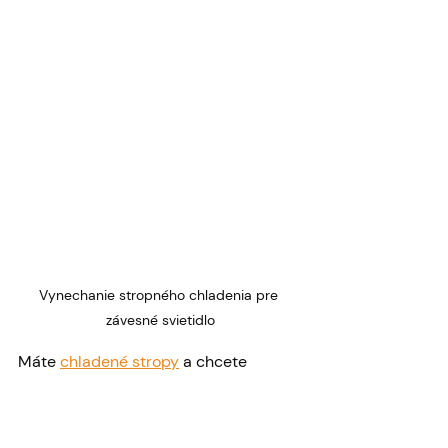
Vynechanie stropného chladenia pre 
závesné svietidlo
Máte 
chladené stropy
 a chcete 
závesné osvetlenie? Ideálne je na to 
myslieť ešte pred realizáciou 
samotného stropného chladenia, kde 