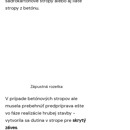
sadrokartónové stropy alebo aj liate 
stropy z betónu. 
Zápustná rozetka
V prípade betónových stropov ale 
musela prebehnúť predpríprava ešte 
vo fáze realizácie hrubej stavby - 
vytvorila sa dutina v strope pre 
skrytý 
záves
.