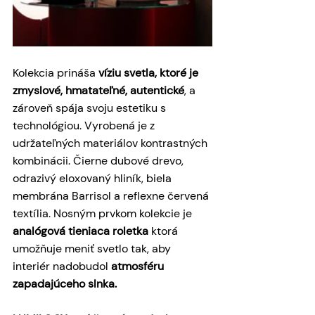
Kolekcia prináša 
víziu svetla, ktoré je 
zmyslové, hmatateľné, autentické
, a 
zároveň spája svoju estetiku s 
technológiou. Vyrobená je z 
udržateľných materiálov kontrastných 
kombinácii. Čierne dubové drevo, 
odrazivý eloxovaný hliník, biela 
membrána Barrisol a reflexne červená 
textília. Nosným prvkom kolekcie je 
analógová tieniaca roletka
 ktorá 
umožňuje meniť svetlo tak, aby 
interiér nadobudol 
atmosféru 
zapadajúceho slnka.