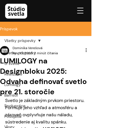
Príspevok
Všetky príspevky
Dominika Verešová
Všetky príspevky
Nov 10, 2025
2 minút čítania
LUMILOGY na
O svetle
Designbloku 2025:
Realizácie
Odvaha definovať svetlo
Lumilogy
pre 21. storočie
Barrisol
Svetlo je základným prvkom priestoru. 
Spolupráce
Formuje jeho vzhľad a atmosféru a 
zároveň ovplyvňuje našu náladu, 
Podujatia
sústredenie aj kvalitu spánku. 
Vlogy