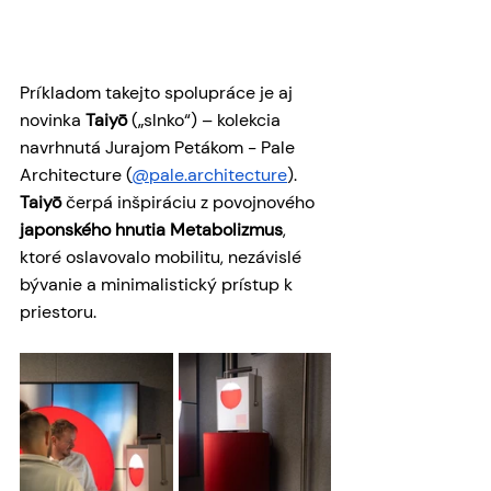
Príkladom takejto spolupráce je aj 
novinka 
Taiyō
 („slnko“) – kolekcia 
navrhnutá Jurajom Petákom - Pale 
Architecture (
@pale.architecture
). 
Taiyō
 čerpá inšpiráciu z povojnového 
japonského hnutia Metabolizmus
, 
ktoré oslavovalo mobilitu, nezávislé 
bývanie a minimalistický prístup k 
priestoru. 