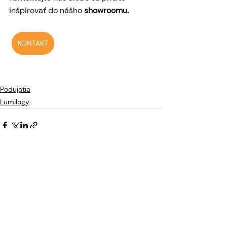
inšpirovať do nášho 
showroomu.
KONTAKT
Podujatia
Lumilogy
Posledné príspevky
Pozrieť si všetky