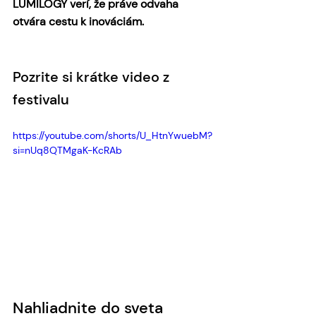
LUMILOGY verí, že práve odvaha 
otvára cestu k inováciám.
Pozrite si krátke video z 
festivalu 
https://youtube.com/shorts/U_HtnYwuebM?
si=nUq8QTMgaK-KcRAb
Nahliadnite do sveta 