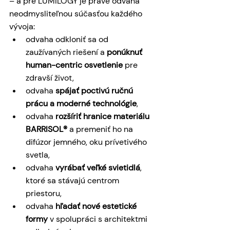
– a pre LUMILOGY je práve odvaha 
neodmysliteľnou súčasťou každého 
vývoja:
odvaha odkloniť sa od 
zaužívaných riešení a 
ponúknuť
human-centric osvetlenie
 pre 
zdravší život,
odvaha 
spájať
poctivú ručnú 
prácu a moderné technológie
,
odvaha 
rozšíriť hranice materiálu 
BARRISOL®
 a premeniť ho na 
difúzor jemného, oku prívetivého 
svetla,
odvaha 
vyrábať veľké svietidlá
, 
ktoré sa stávajú centrom 
priestoru,
odvaha 
hľadať
nové estetické 
formy
 v spolupráci s architektmi 