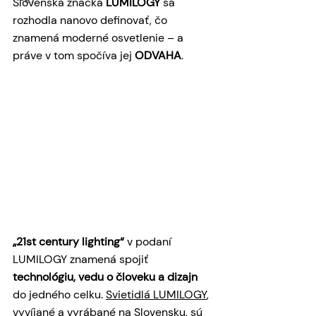
Slovenská značka 
LUMILOGY
 sa 
rozhodla nanovo definovať, čo 
znamená moderné osvetlenie – a 
práve v tom spočíva jej 
ODVAHA
.
„21st century lighting“
 v podaní 
LUMILOGY znamená spojiť 
technológiu, vedu o človeku a dizajn
do jedného celku. 
Svietidlá LUMILOGY
, 
vyvíjané a vyrábané na Slovensku, sú 