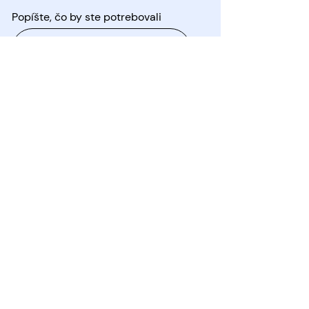
Popíšte, čo by ste potrebovali
Súhlasím s podmienkami
spracovania osobných
údajov
Odoslať