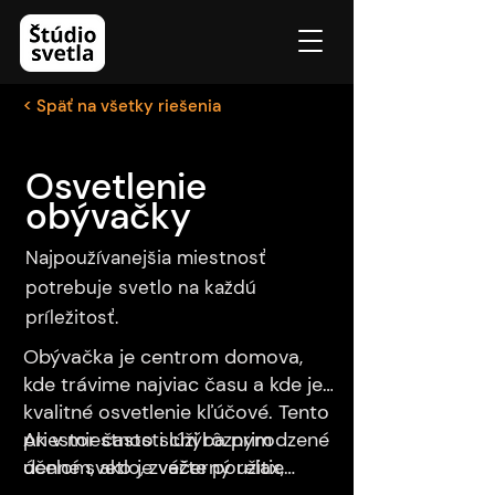
< Späť na všetky riešenia
Osvetlenie
obývačky
Najpoužívanejšia miestnosť
potrebuje svetlo na každú
príležitosť.
Obývačka je centrom domova,
kde trávime najviac času a kde je
kvalitné osvetlenie kľúčové. Tento
priestor často slúži rôznym
Ak v miestnosti chýba prirodzené
účelom, ako je večerný relax,
denné svetlo, zvážte použitie