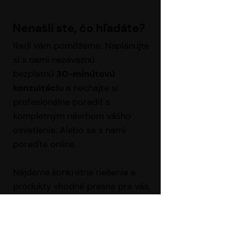
Nenašli ste, čo h
ľ
adáte?
Radi vám pomôžeme. Naplánujte
si s nami nezáväznú
bezplatnú
30-minútovú
konzultáciu
a nechajte si
profesionálne poradiť s
kompletným návrhom vášho
osvetlenia. Alebo sa s nami
poraďte online.
Nájdeme konkrétne riešenia a
produkty vhodné
presne pre vás.