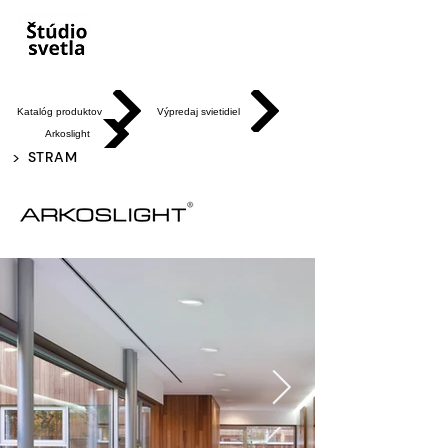
Katalóg produktov
Výpredaj svietidiel
Arkoslight
>
STRAM