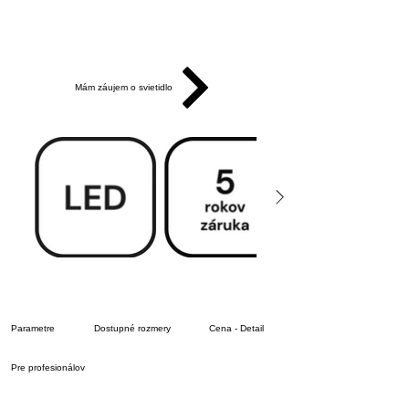
Mám záujem o svietidlo
Parametre
Dostupné rozmery
Cena - Detail
Pre profesionálov