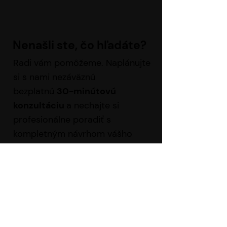
Nenašli ste, čo h
ľ
adáte?
Radi vám pomôžeme. Naplánujte
si s nami nezáväznú
bezplatnú
30-minútovú
konzultáciu
a nechajte si
profesionálne poradiť s
kompletným návrhom vášho
osvetlenia. Alebo sa s nami
poraďte online.
Nájdeme konkrétne riešenia a
produkty vhodné
presne pre vás.