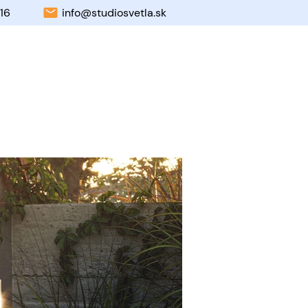
16
info@studiosvetla.sk
 my
Blog
MENU