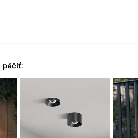
 páčiť: