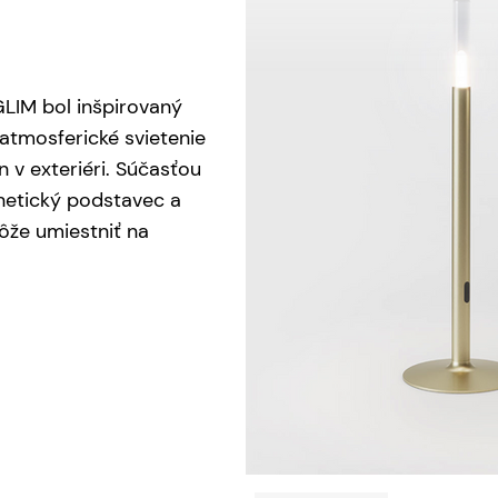
GLIM bol inšpirovaný
atmosferické svietenie
 v exteriéri. Súčasťou
netický podstavec a
ôže umiestniť na