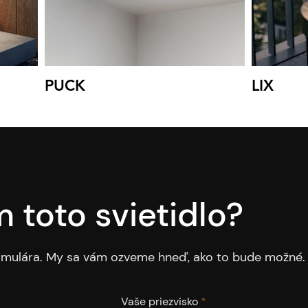
PUCK
LIX
 toto svietidlo?
ormulára. My sa vám ozveme hneď, ako to bude možné.
Vaše priezvisko