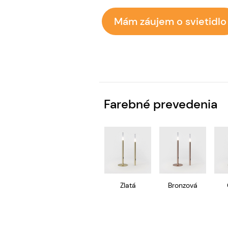
Mám záujem o svietidlo
Farebné prevedenia
Zlatá
Bronzová