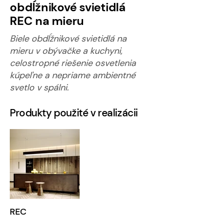
obdĺžnikové svietidlá
REC na mieru
Biele obdĺžnikové svietidlá na
mieru v obývačke a kuchyni,
celostropné riešenie osvetlenia
kúpeľne a nepriame ambientné
svetlo v spálni.
Produkty použité v realizácii
REC