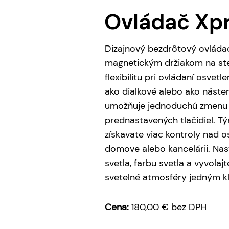
Ovládač Xp
Dizajnový bezdrôtový ovládac
magnetickým držiakom na ste
flexibilitu pri ovládaní osvetl
ako dialkové alebo ako náste
umožňuje jednoduchú zmenu
prednastavených tlačidiel. 
získavate viac kontroly nad 
domove alebo kancelárii. Nast
svetla, farbu svetla a vyvola
svetelné atmosféry jedným kl
Cena:
180,00 € bez DPH