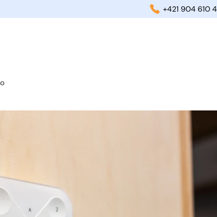
+421 904 610 4
Riešenia
Svetlo a
vo