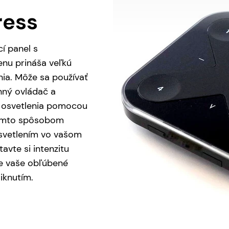
ress
í panel s
nu prináša veľkú
enia. Môže sa používať
nný ovládač a
 osvetlenia pomocou
Týmto spôsobom
osvetlením vo vašom
avte si intenzitu
jte vaše obľúbené
iknutím.