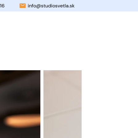
16
info@studiosvetla.sk
 my
Blog
MENU