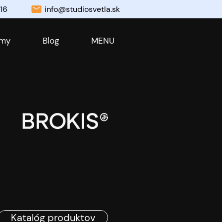
16
info@studiosvetla.sk
 my
Blog
MENU
Katalóg produktov